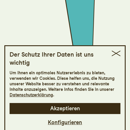
Der Schutz Ihrer Daten ist uns
wichtig
WAU WOW
Um Ihnen ein optimales Nutzererlebnis zu bieten,
verwenden wir Cookies. Diese helfen uns, die Nutzung
Schauspiel mit Hunden von Piet
unserer Website besser zu verstehen und relevante
Baumgartner und Julie Paucker
Inhalte anzuzeigen. Weitere Infos finden Sie in unserer
Datenschutzerklärung
.
Akzeptieren
Konfigurieren