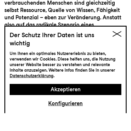
verbrauchenden Menschen sind gleichzeitig
selbst Ressource, Quelle von Wissen, Fähigkeit
und Potenzial – eben zur Veränderung. Anstatt
also auf das radikale Szenario eines
Fortpflanzungsstopps zu setzen, der die Erde
Der Schutz Ihrer Daten ist uns
rettet, könnten wir uns fragen: Wie kann die
wichtig
Ressource Mensch nachhaltiger produziert
werden? Oder weniger polemisch formuliert: Wie
Um Ihnen ein optimales Nutzererlebnis zu bieten,
verwenden wir Cookies. Diese helfen uns, die Nutzung
können wir es besser machen mit dem
unserer Website besser zu verstehen und relevante
Kindermachen?
Inhalte anzuzeigen. Weitere Infos finden Sie in unserer
Datenschutzerklärung
.
Akzeptieren
Konfigurieren