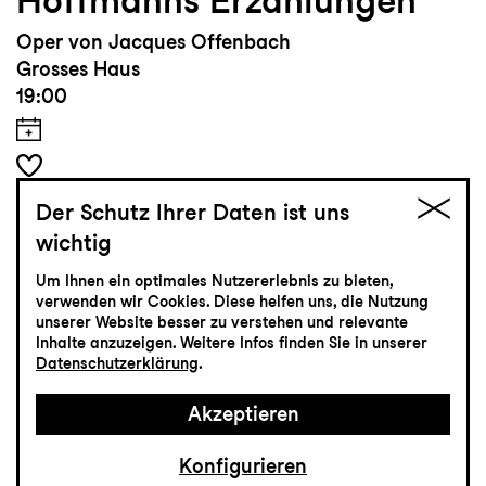
Hoffmanns Erzählungen
Oper von Jacques Offenbach
Grosses Haus
19:00
Der Schutz Ihrer Daten ist uns
Tickets
wichtig
CHF 80-145
Um Ihnen ein optimales Nutzererlebnis zu bieten,
verwenden wir Cookies. Diese helfen uns, die Nutzung
unserer Website besser zu verstehen und relevante
Inhalte anzuzeigen. Weitere Infos finden Sie in unserer
Musiktheater
Datenschutzerklärung
.
16.9
Mittwoch
Akzeptieren
Wieder­aufnahme
Konfigurieren