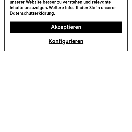
unserer Website besser zu verstehen und relevante
Inhalte anzuzeigen. Weitere Infos finden Sie in unserer
22.8., ab 14 Uhr
Datenschutzerklärung
.
Akzeptieren
Konfigurieren
Billettkasse
Während der
Sommerpause bleibt
unsere Billettkasse
vom 5. Juli bis 16.
August geschlossen.