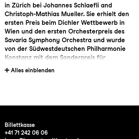
in Zürich bei Johannes Schlaefli and
Christoph-Mathias Mueller. Sie erhielt den
ersten Preis beim Dichler Wettbewerb in
Wien und den ersten Orchesterpreis des
Savaria Symphony Orchestra und wurde
von der Südwestdeutschen Philharmonie
Konstanz mit dem Sonderpreis für
herausragende künstlerische Leistungen
Alles einblenden
ausgezeichnet. 2019 gewann sie den
Neeme-Järvi-Preis beim Gstaad Menuhin
Festival. Von 2019 bis 2021 war sie
Stipendiatin des Leverhulme Conducting
Programms des BBC Scottish Symphony
Orchestra, in der Saison 2022/2023 war sie
Billettkasse
Associate Conductor an der Welsh National
+41 71 242 06 06
Opera und beim Barcelona Symphony