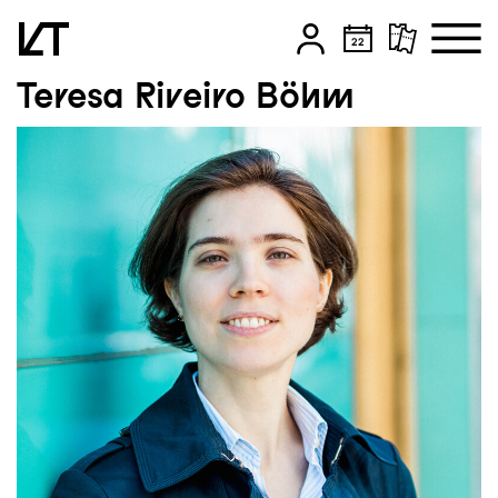
Teresa Riveiro Böhm
Zum Hauptinhalt springen
Zum Footer springen