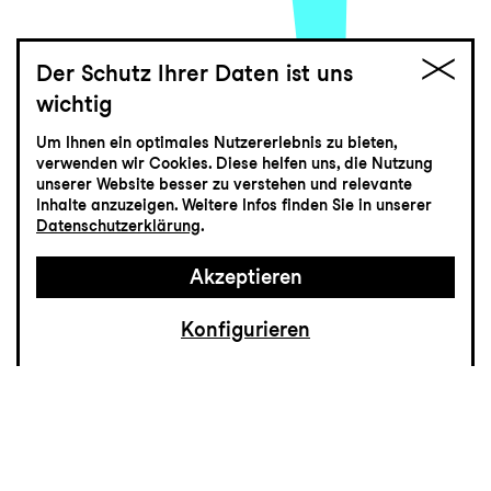
Der Schutz Ihrer Daten ist uns
wichtig
jung
Um Ihnen ein optimales Nutzererlebnis zu bieten,
Die feuerrote
verwenden wir Cookies. Diese helfen uns, die Nutzung
unserer Website besser zu verstehen und relevante
Friederike
Inhalte anzuzeigen. Weitere Infos finden Sie in unserer
Datenschutzerklärung
.
Kinderoper von Elisabeth Naske
Akzeptieren
Konfigurieren
Friederike wohnt bei ihrer Tante Annatante
und der Katerkatze. Weil sie feuerrote
Haare hat, wird sie von den anderen