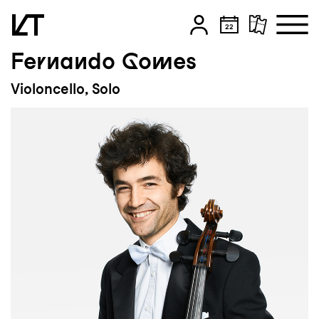
Fernando Gomes
Zum Hauptinhalt springen
Violoncello, Solo
Zum Footer springen