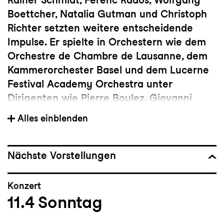
Boettcher, Natalia Gutman und Christoph
Richter setzten weitere entscheidende
Impulse. Er spielte in Orchestern wie dem
Orchestre de Chambre de Lausanne, dem
Kammerorchester Basel und dem Lucerne
Festival Academy Orchestra unter
Dirigenten wie Pierre Boulez, Giovanni
Antonini und Ton Koopman. Er gewann
Alles einblenden
Preise beim internationalen Wettbewerb
Julio Cardona, beim Nationalen
Rundfunkwettbewerb Lissabon sowie
Nächste Vorstellungen
Stipendien von der Gulbenkian Stiftung,
der Schweizerischen Eidgenossenschaft, J.
Konzert
Rapp und Nicati Stiftung. Seit 2011 ist er 1.
11.4
Sonntag
Solocellist im Sinfonieorchester St.Gallen
und wurde in dieser Position zum