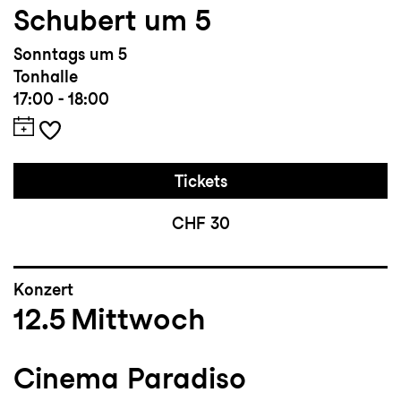
Schubert um 5
Musikkollegium Winterthur und dem
Orchester der Oper Zürich (Philharmonia
Sonntags um 5
Zürich) eingeladen.
Tonhalle
17:00 - 18:00
Tickets
CHF 30
Konzert
12.5
Mittwoch
Cinema Paradiso