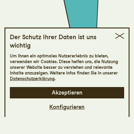
Der Schutz Ihrer Daten ist uns
wichtig
St.Galler Festspiele
Um Ihnen ein optimales Nutzererlebnis zu bieten,
Enrique Solinís &
verwenden wir Cookies. Diese helfen uns, die Nutzung
unserer Website besser zu verstehen und relevante
Euskal Barrok
Inhalte anzuzeigen. Weitere Infos finden Sie in unserer
Datenschutzerklärung
.
Ensemble
Akzeptieren
Konfigurieren
Die Gitarre war im Spanien des 17.