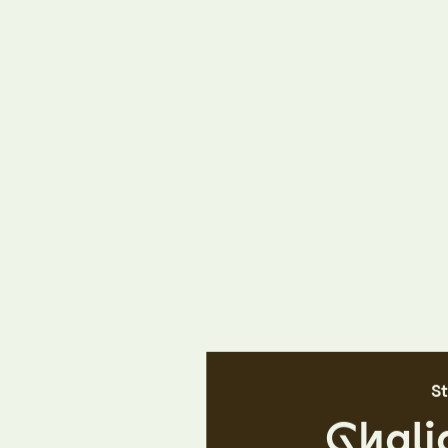
St
Ghali