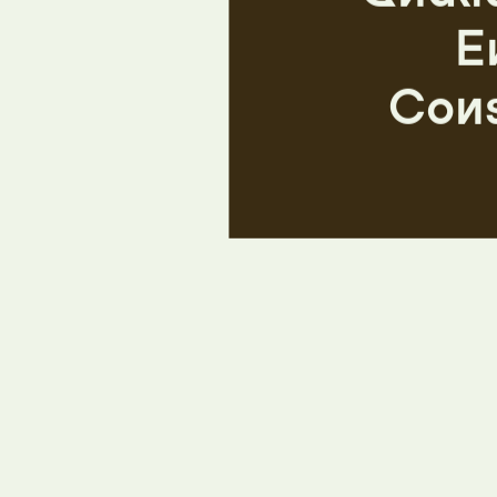
E
Cons