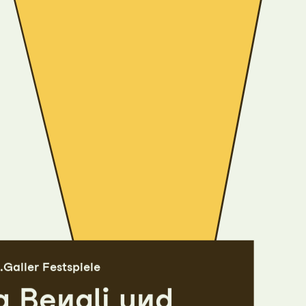
.Galler Festspiele
a Benali und