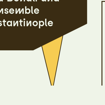
nsemble
tantinople