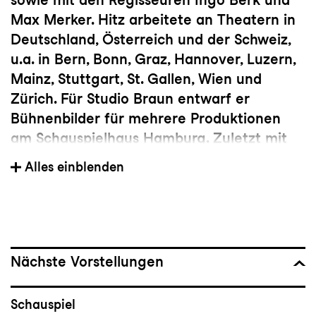
Max Merker. Hitz arbeitete an Theatern in
Deutschland, Österreich und der Schweiz,
u.a. in Bern, Bonn, Graz, Hannover, Luzern,
Mainz, Stuttgart, St. Gallen, Wien und
Zürich. Für Studio Braun entwarf er
Bühnenbilder für mehrere Produktionen
am Schauspielhaus Hamburg. Zuletzt mit
Max Merker und Martin Bieri Goethes
Alles einblenden
Faust
am Vorarlberger Landestheater
Bregenz sowie für Konzert und Theater St.
Gallen
Das komische Theater des Signore
Goldoni
und
Sofja Petrowna/Republik der
Taubheit
nach Lydia Tschukowskaja und
Nächste Vorstellungen
Ilya Kaminsky (Regie Barbara-David
Brüesch).
Schauspiel