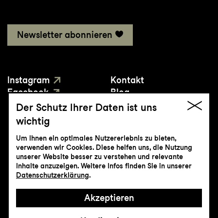
Newsletter abonnieren
Instagram
Kontakt
Facebook
Blog
YouTube
Presse
Der Schutz Ihrer Daten ist uns
wichtig
Um Ihnen ein optimales Nutzererlebnis zu bieten,
verwenden wir Cookies. Diese helfen uns, die Nutzung
unserer Website besser zu verstehen und relevante
Inhalte anzuzeigen. Weitere Infos finden Sie in unserer
© Genossenschaft Konzert und Theater
Datenschutzerklärung
.
St.Gallen
Akzeptieren
Impressum
Datenschutz
AGB
Intranet