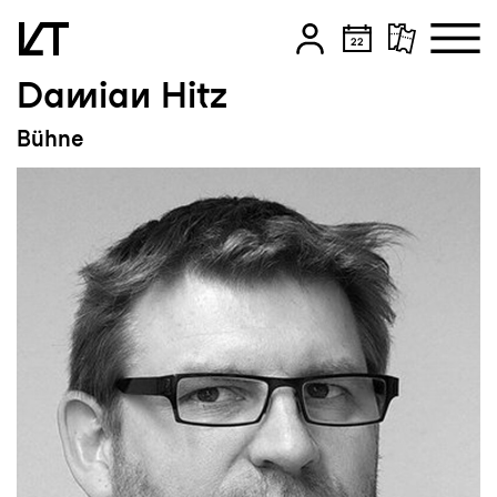
Damian Hitz
Zum Hauptinhalt springen
Bühne
Zum Footer springen