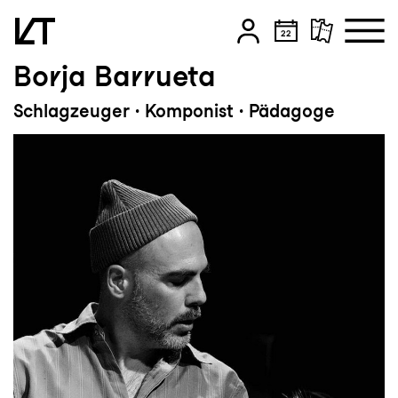
Borja Barrueta
Zum Hauptinhalt springen
Schlagzeuger · Komponist · Pädagoge
Zum Footer springen