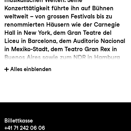
Konzerttätigkeit führte ihn auf Bühnen
weltweit – von grossen Festivals bis zu
renommierten Häusern wie der Carnegie
Hall in New York, dem Gran Teatre del
Liceu in Barcelona, dem Auditorio Nacional
in Mexiko-Stadt, dem Teatro Gran Rex in
Buenos Aires sowie zum NDR in Hamburg
und zur legendären «Tiny Desk»-Reihe in
Alles einblenden
Washington. Er war an mehrfach mit
Grammy Awards ausgezeichneten
Produktionen beteiligt und arbeitete mit
Produzenten wie Lee Townsend, Juan
Campodónico, Carlos Raya und Carles
«Campi» Campón zusammen. Seine
Billettkasse
Diskografie umfasst über hundert
+41 71 242 06 06
Aufnahmen zwischen experimenteller