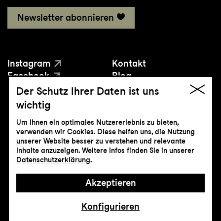
Newsletter abonnieren
Instagram
Kontakt
Facebook
Blog
YouTube
Presse
Der Schutz Ihrer Daten ist uns
wichtig
Um Ihnen ein optimales Nutzererlebnis zu bieten,
verwenden wir Cookies. Diese helfen uns, die Nutzung
unserer Website besser zu verstehen und relevante
Inhalte anzuzeigen. Weitere Infos finden Sie in unserer
© Genossenschaft Konzert und Theater
Datenschutzerklärung
.
St.Gallen
Akzeptieren
Impressum
Datenschutz
AGB
Intranet
Konfigurieren