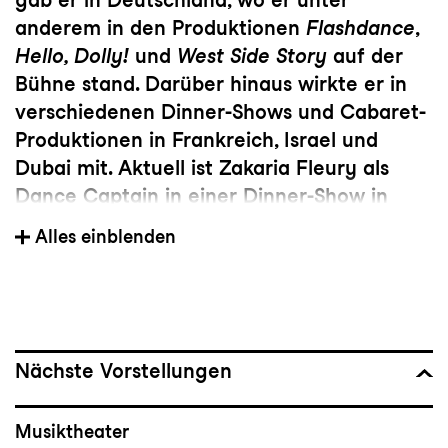
anderem in den Produktionen
Flashdance
,
Hello, Dolly!
und
West Side Story
auf der
Bühne stand. Darüber hinaus wirkte er in
verschiedenen Dinner-Shows und Cabaret-
Produktionen in Frankreich, Israel und
Dubai mit. Aktuell ist Zakaria Fleury als
Dance Captain in einer Dinner-Show in
Paris tätig und übernahm zuletzt die Rolle
Alles einblenden
des Crissy im Musical
Hair
am Theater St.
Gallen.
Nächste Vorstellungen
Musiktheater