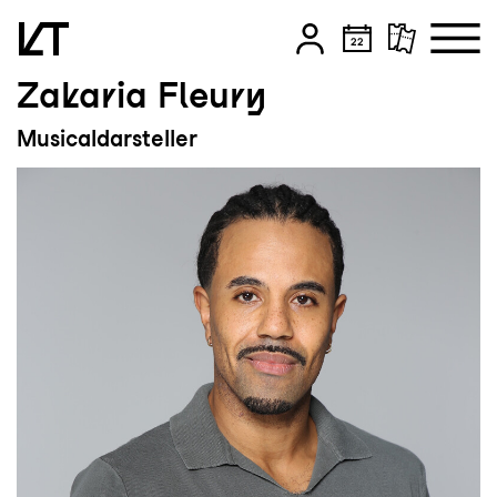
Zakaria Fleury
Zum Hauptinhalt springen
Musicaldarsteller
Zum Footer springen