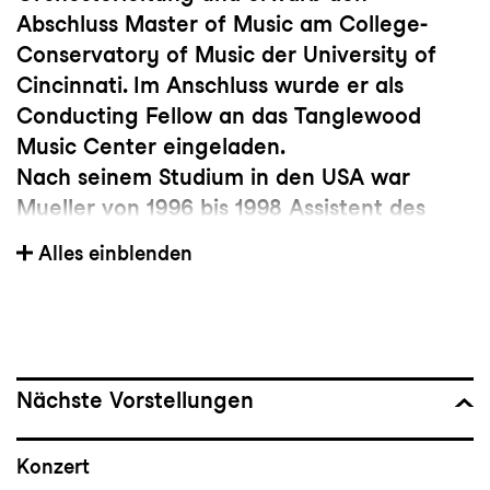
Abschluss Master of Music am College-
Conservatory of Music der University of
Cincinnati. Im Anschluss wurde er als
Conducting Fellow an das Tanglewood
Music Center eingeladen.
Nach seinem Studium in den USA war
Mueller von 1996 bis 1998 Assistent des
Dirigenten Vladimir Ashkenazy beim
Alles einblenden
Deutschen Symphonie Orchester (DSO).
Internationale Aufmerksamkeit erlangte
Mueller im Jahr 2000 durch den Gewinn
des Cadaqués International Conducting
Competition. 2001 wurde er von Claudio
Nächste Vorstellungen
Abbado als Assistenzdirigent des Gustav
Mahler Jugendorchesters engagiert. sowie
Konzert
von 2003 bis 2005 in derselben Funktion