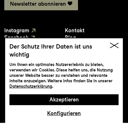
Newsletter abonnieren
Instagram
Kontakt
Facebook
Blog
YouTube
Presse
Der Schutz Ihrer Daten ist uns
wichtig
Um Ihnen ein optimales Nutzererlebnis zu bieten,
verwenden wir Cookies. Diese helfen uns, die Nutzung
unserer Website besser zu verstehen und relevante
Inhalte anzuzeigen. Weitere Infos finden Sie in unserer
© Genossenschaft Konzert und Theater
Datenschutzerklärung
.
St.Gallen
Akzeptieren
Impressum
Datenschutz
AGB
Intranet
Konfigurieren