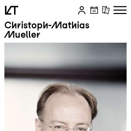
Christoph-Mathias
Zum Hauptinhalt springen
Mueller
Zum Footer springen