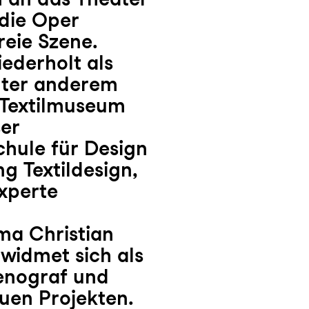
 die Oper
reie Szene.
iederholt als
nter anderem
m Textilmuseum
ser
chule für Design
g Textildesign,
Experte
rma Christian
widmet sich als
zenograf und
uen Projekten.