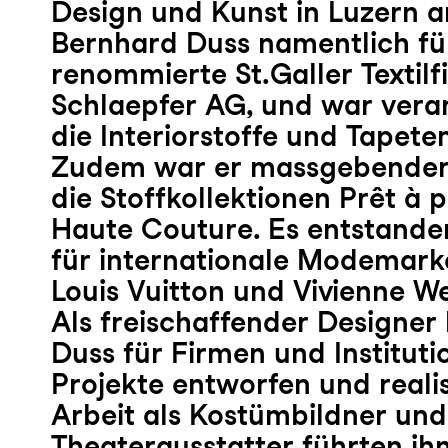
Design und Kunst in Luzern a
Bernhard Duss namentlich fü
renommierte St.Galler Textil
Schlaepfer AG, und war veran
die Interiorstoffe und Tapete
Zudem war er massgebender 
die Stoffkollektionen Prêt à 
Haute Couture. Es entstande
für internationale Modemark
Louis Vuitton und Vivienne W
Als freischaffender Designer
Duss für Firmen und Institutio
Projekte entworfen und realis
Arbeit als Kostümbildner und
Theaterausstatter führten ih