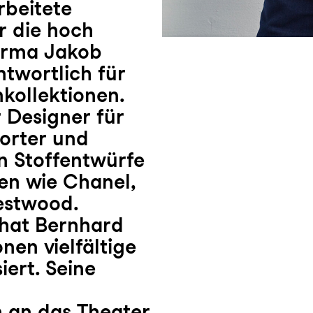
rbeitete
r die hoch
firma Jakob
twortlich für
nkollektionen.
Designer für
porter und
n Stoffentwürfe
en wie Chanel,
estwood.
 hat Bernhard
nen vielfältige
iert. Seine
n an das Theater