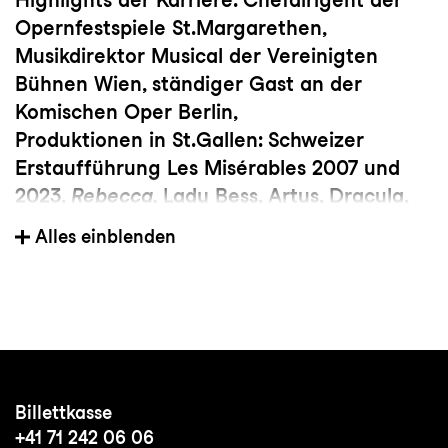
Opernfestspiele St.Margarethen,
Musikdirektor Musical der Vereinigten
Bühnen Wien, ständiger Gast an der
Komischen Oper Berlin,
Produktionen in St.Gallen: Schweizer
Erstaufführung Les Misérables 2007 und
2023,
Rebecca,
Lady Bess, Artus, Dracula,
Der Graf von
Monte Christo, Don Camillo &
Alles einblenden
Peppone, Matterhorn, Hello, Dolly!,
Wüstenblume
Billettkasse
+41 71 242 06 06