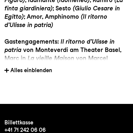
finta giardiniera)
; Sesto
(Giulio Cesare in
Egitto)
; Amor, Amphinomo
(Il ritorno
d’Ulisse in patria)
Gastengagements:
Il ritorno d’Ulisse in
patria
von Monteverdi am Theater Basel,
Marc in
La vieille Maison
von Marcel
Landowski an der Angers Nantes Opéra,
Alles einblenden
Idamante
(Idomeneo)
beim Festival Opéra
de Baugé, Ramiro
(La finta giardiniera)
mit
Les Arts Florissants, Festival d'Aix en
Provence, Opéra de Rouen
Wichtige Regisseur:innen:
Krystian Lada,
Billettkasse
Éric Chevalier, Mireille Larroche, David
+41 71 242 06 06
Bobée