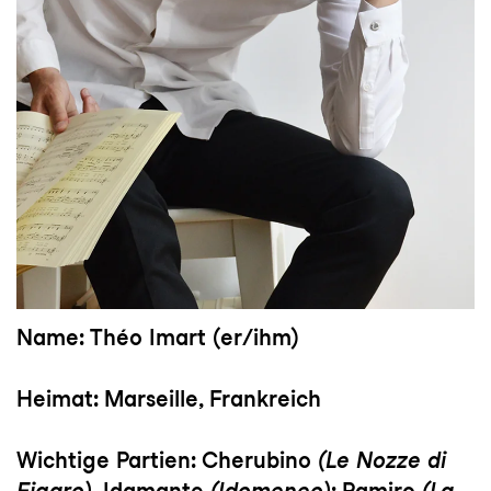
Name:
Théo Imart (er/ihm)
Heimat:
Marseille, Frankreich
Wichtige Partien:
Cherubino
(Le Nozze di
Figaro)
, Idamante
(Idomeneo)
; Ramiro
(La