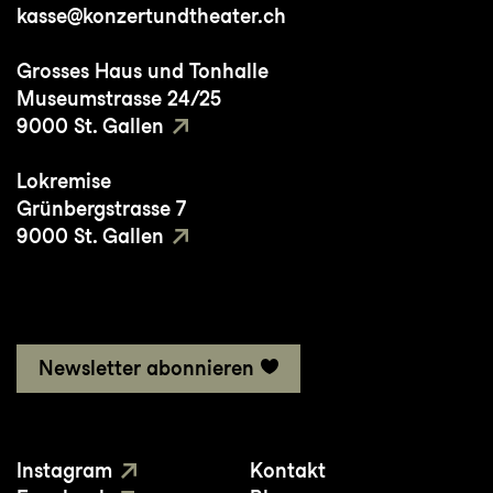
kasse@konzertundtheater.ch
Wichtige Dirigent:innen:
William Christie,
Grosses Haus und Tonhalle
Paul Agnew, Pierre Dumoussaud, Modestas
Museumstrasse 24/25
Pitrenas
9000 St. Gallen
Lokremise
Studium/Ausbildung:
École Normale de
Grünbergstrasse 7
musique de Paris, Maîtrise des Bouches du
9000 St. Gallen
Rhône
Preise/Wettbewerbe/Meisterkurse:
Special
price in der Belvedere Competition 2023
Newsletter abonnieren
Zuletzt in St.Gallen:
Danish
Countess/Dagmar/Matron in
Lili Elbe
Instagram
Kontakt