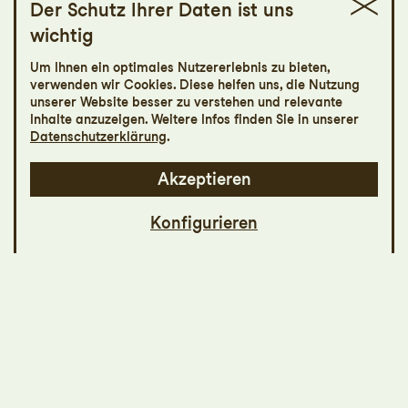
Der Schutz Ihrer Daten ist uns
wichtig
MIT
Um Ihnen ein optimales Nutzererlebnis zu bieten,
Party
verwenden wir Cookies. Diese helfen uns, die Nutzung
unserer Website besser zu verstehen und relevante
Dance Night mit
Inhalte anzuzeigen. Weitere Infos finden Sie in unserer
Datenschutzerklärung
.
DJ Johnny Lopez
Akzeptieren
Konfigurieren
Der legendäre St.Galler DJ Johnny Lopez
sorgt mit Special Guest Sven Quartier
(Percussion und Didgeridoo) auf der Bühne
für eine unvergessliche Partynacht. Tanzen
Sie zu den grössten Discoklassikern und