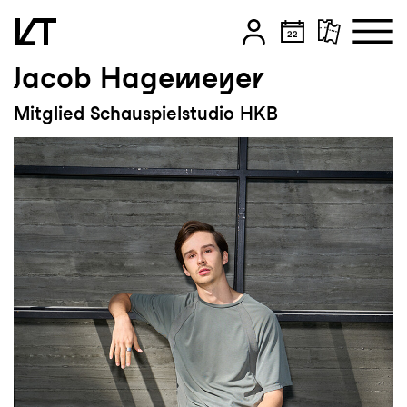
Jacob Hagemeyer
Zum Hauptinhalt springen
Mitglied Schauspielstudio HKB
Zum Footer springen