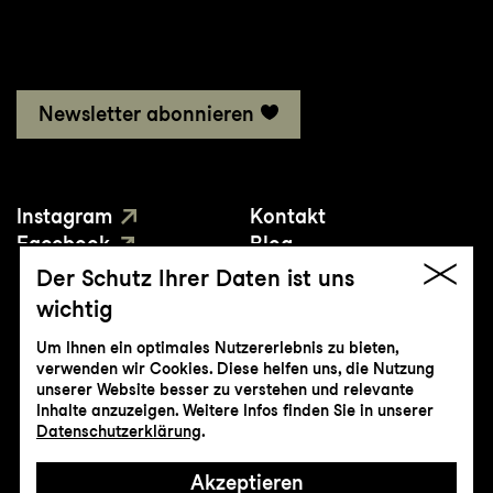
Newsletter abonnieren
Instagram
Kontakt
Facebook
Blog
YouTube
Presse
Der Schutz Ihrer Daten ist uns
wichtig
Um Ihnen ein optimales Nutzererlebnis zu bieten,
verwenden wir Cookies. Diese helfen uns, die Nutzung
unserer Website besser zu verstehen und relevante
Inhalte anzuzeigen. Weitere Infos finden Sie in unserer
© Genossenschaft Konzert und Theater
Datenschutzerklärung
.
St.Gallen
Akzeptieren