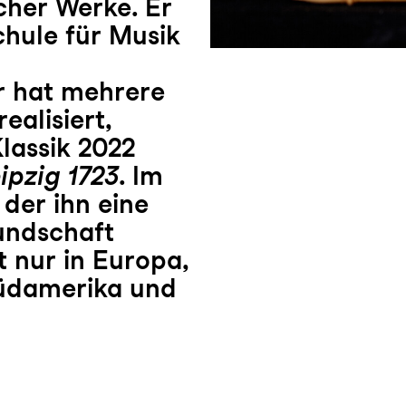
cher Werke. Er
chule für Musik
r hat mehrere
ealisiert,
lassik 2022
ipzig 1723
. Im
der ihn eine
undschaft
t nur in Europa,
Südamerika und