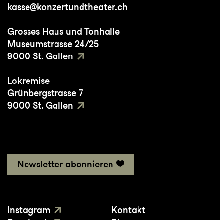
kasse@konzertundtheater.ch
Kulturprozent
2016 Stipendium der Friedl Wald Stiftung
Grosses Haus und Tonhalle
für Schauspiel
Museumstrasse 24/25
2015/2016 Studienpreis Schauspiel des
9000 St. Gallen
Migros-Kulturprozent
Lokremise
Grünbergstrasse 7
9000 St. Gallen
Newsletter abonnieren
Instagram
Kontakt