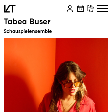
Tabea Buser
Zum Hauptinhalt springen
Schauspielensemble
Zum Footer springen