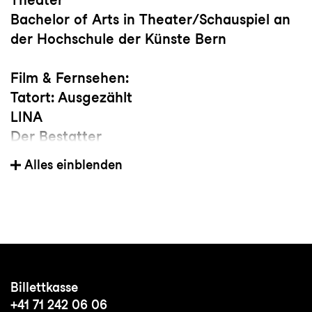
Bachelor of Arts in Theater/Schauspiel an
der Hochschule der Künste Bern
Film & Fernsehen:
Tatort: Ausgezählt
LINA
Der Bestatter
Alles einblenden
Besonderes:
2019 Ensemblepreis Bundeswettbewerb
deutschsprachiger Schauspielstudierender
mit der Produktion
Colours of Hope
von
Alexander Giesche
2018 Förderpreis Schauspiel der Armin-
Billettkasse
Ziegler-Stiftung
+41 71 242 06 06
2016 Förderpreisträgerin des Migros-