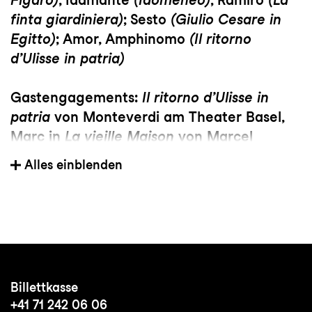
finta giardiniera)
; Sesto
(Giulio Cesare in
Egitto)
; Amor, Amphinomo
(Il ritorno
d’Ulisse in patria)
Gastengagements:
Il ritorno d’Ulisse in
patria
von Monteverdi am Theater Basel,
Marc in
La vieille Maison
von Marcel
Landowski an der Angers Nantes Opéra,
Alles einblenden
Idamante
(Idomeneo)
beim Festival Opéra
de Baugé, Ramiro
(La finta giardiniera)
mit
Les Arts Florissants, Festival d'Aix en
Provence, Opéra de Rouen
Wichtige Regisseur:innen:
Krystian Lada,
Billettkasse
Éric Chevalier, Mireille Larroche, David
+41 71 242 06 06
Bobée