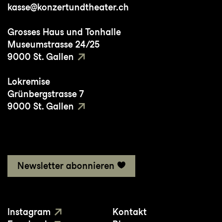
kasse@konzertundtheater.ch
Wichtige Dirigent:innen:
William Christie,
Grosses Haus und Tonhalle
Paul Agnew, Pierre Dumoussaud, Modestas
Museumstrasse 24/25
Pitrenas
9000 St. Gallen
Lokremise
Studium/Ausbildung:
École Normale de
Grünbergstrasse 7
musique de Paris, Maîtrise des Bouches du
9000 St. Gallen
Rhône
Preise/Wettbewerbe/Meisterkurse:
Special
price in der Belvedere Competition 2023
Newsletter abonnieren
Zuletzt in St.Gallen:
Danish
Countess/Dagmar/Matron in
Lili Elbe
Instagram
Kontakt