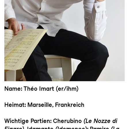
Name:
Théo Imart (er/ihm)
Heimat:
Marseille, Frankreich
Wichtige Partien:
Cherubino
(Le Nozze di
Figaro)
, Idamante
(Idomeneo)
; Ramiro
(La