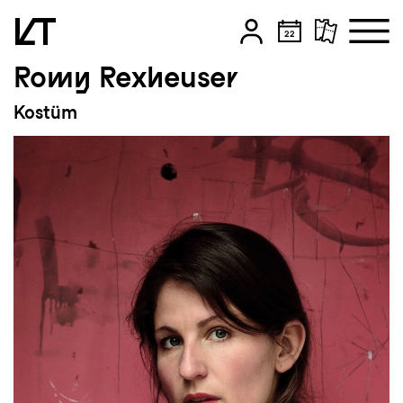
Romy Rexheuser
Zum Hauptinhalt springen
Kostüm
Zum Footer springen