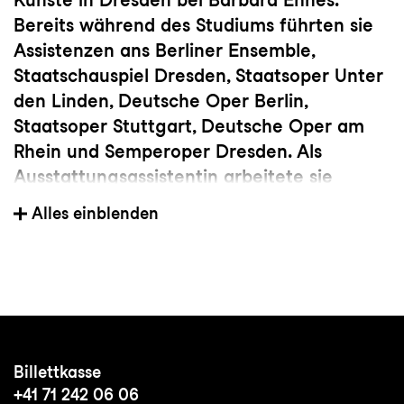
Bereits während des Studiums führten sie
Assistenzen ans Berliner Ensemble,
Staatschauspiel Dresden, Staatsoper Unter
den Linden, Deutsche Oper Berlin,
Staatsoper Stuttgart, Deutsche Oper am
Rhein und Semperoper Dresden. Als
Ausstattungsassistentin arbeitete sie
anschließend am Schauspiel Leipzig und
Alles einblenden
am Theater Basel. Seit 2022 ist sie
freischaffend tätig, unter anderem für das
Meininger Staatstheater, KlangForum
Heidelberg, ETA Hoffmann Theater
Bamberg, Festspielhaus Hellerau, Theater
Paderborn, Mozarteum Salzburg,
Billettkasse
Nationaltheater Mannheim und das
+41 71 242 06 06
Hessische Landestheater Marburg.