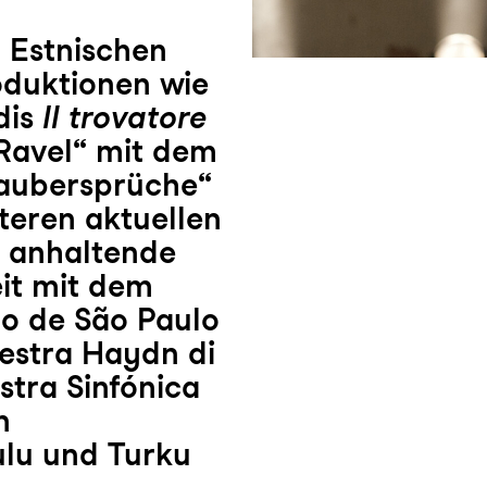
 Estnischen
oduktionen wie
dis
Il trovatore
:Ravel“ mit dem
Zaubersprüche“
teren aktuellen
 anhaltende
it mit dem
do de São Paulo
estra Haydn di
tra Sinfónica
n
lu und Turku