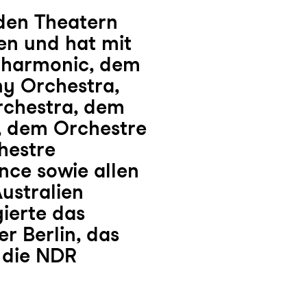
nden Theatern
en und hat mit
lharmonic, dem
y Orchestra,
chestra, dem
 dem Orchestre
hestre
nce sowie allen
ustralien
ierte das
r Berlin, das
 die NDR
 auf Tournee in