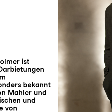
olmer ist
 Darbietungen
im
onders bekannt
von Mahler und
dischen und
e von