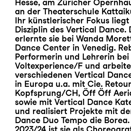
Hesse, am Züricher Opernhau
an der Theaterschule Kattai
Ihr künstlerischer Fokus liegt
Disziplin des Vertical Dance
erlernte sie bei Wanda Morett
Dance Center in Venedig. Re
Performerin und Lehrerin bei 
Voltexperience/F und arbeite
verschiedenen Vertical Danc
in Europa u.a. mit Cie. Retou
Kopfsprung/CH, Öff Öff Aer
sowie mit Vertical Dance Ka
und realisiert Projekte mit d
Dance Duo Tempo die Borea. I
2023/24 ist sie als Choreogra