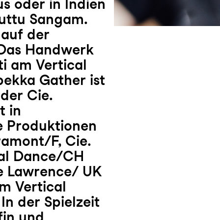
s oder in Indien
kuttu Sangam.
 auf der
. Das Handwerk
i am Vertical
bekka Gather ist
der Cie.
t in
e Produktionen
ramont/F, Cie.
ial Dance/CH
te Lawrence/ UK
em Vertical
n der Spielzeit
fin und