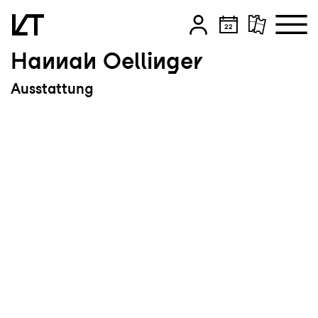
Hannah Oellinger
Zum Hauptinhalt springen
Ausstattung
Zum Footer springen