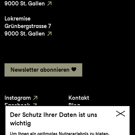
9000 St. Gallen
Lokremise
Grünbergstrasse 7
9000 St. Gallen
Newsletter abonnieren
Instagram
Kontakt
Facebook
Blog
YouTube
Presse
Der Schutz Ihrer Daten ist uns
wichtig
Um Ihnen ein optimales Nutzererlebnis zu bieten,