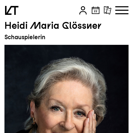
Heidi Maria Glössner
Zum Hauptinhalt springen
Schauspielerin
Zum Footer springen