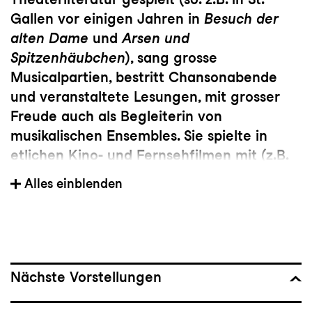
Gallen vor einigen Jahren in
Besuch der
alten Dame
und
Arsen und
Spitzenhäubchen
), sang grosse
Musicalpartien, bestritt Chansonabende
und veranstaltete Lesungen, mit grosser
Freude auch als Begleiterin von
musikalischen Ensembles. Sie spielte in
etlichen Kino- und Fernsehfilmen mit (z.B.
im überaus erfolgreichen Film von Bettina
Alles einblenden
Oberli
Die Herbstzeitlosen
) und sie freut
sich, wieder auf der St. Galler Bühne zu
stehen, auch weil diese quasi 'gegenüber'
des Burggrabens liegt, wo sie mit viel
Freude vor Jahrzehnten die Kantonsschule
Nächste Vorstellungen
besucht hatte.