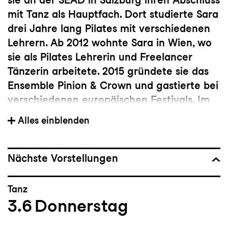
mit Tanz als Hauptfach. Dort studierte Sara
drei Jahre lang Pilates mit verschiedenen
Lehrern. Ab 2012 wohnte Sara in Wien, wo
sie als Pilates Lehrerin und Freelancer
Tänzerin arbeitete. 2015 gründete sie das
Ensemble Pinion & Crown und gastierte bei
verschiedenen europäischen Festivals. Im
September 2016 zog Sara in die Schweiz
Alles einblenden
und arbeitet hier als Pilates Trainerin
(Matte & Garäte), Tänzerin und
Tanzlehrerin in St. Gallen und Zürich. Seit
Nächste Vorstellungen
2017 unterrichtet Pilates und verschiedene
Tanzstile in der Theatertanzschule und war
Tanz
als Gasttänzerin bei der Oper
Loreley
mit
3.6
Donnerstag
dabei (St. Galler Festspiele 2017).