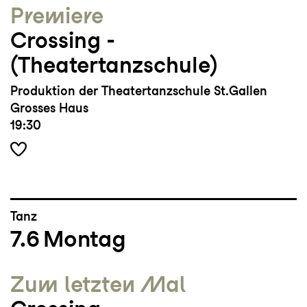
Premiere
https://saratanz.wordpress.com/pilates/
Crossing ­
(Theatertanzschule)
Produktion der Theatertanzschule St.Gallen
Grosses Haus
19:30
Tanz
7.6
Montag
Zum letzten Mal