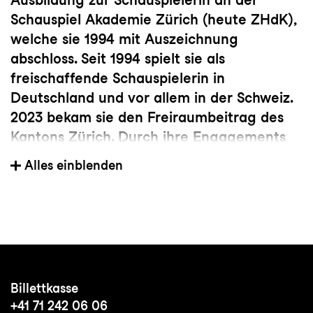
Schauspiel Akademie Zürich (heute ZHdK),
welche sie 1994 mit Auszeichnung
abschloss. Seit 1994 spielt sie als
freischaffende Schauspielerin in
Deutschland und vor allem in der Schweiz.
2023 bekam sie den Freiraumbeitrag des
Kantons Zürich. Durch ihre Engagements
von der freien Theaterszene geprägt,
Alles einblenden
arbeitet sie vorwiegend in freien
Produktionen. Mit dem Theaterkollektiv
Amalgam realisiert Haupt Stücke zu
politischen Themen, ausgehend von realen
oder fiktionalen Biographien.
Billettkasse
+41 71 242 06 06