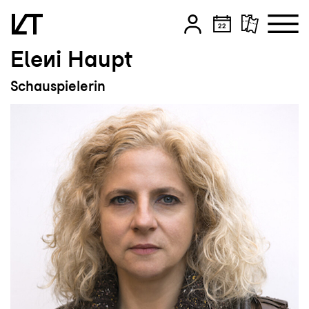
Eleni Haupt
Zum Hauptinhalt springen
Schauspielerin
Zum Footer springen