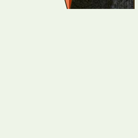
 Dorothee
Kooperation mit d
euen Roman
Die
er
 Literaturhaus
allen. Eine
von Menschen
d Gewalt, von
um und vom