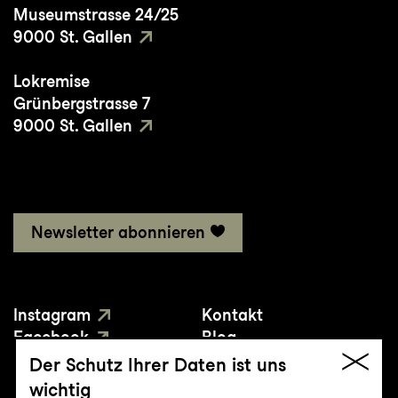
Museumstrasse 24/25
9000 St. Gallen
Lokremise
Grünbergstrasse 7
9000 St. Gallen
Newsletter abonnieren
Instagram
Kontakt
Facebook
Blog
YouTube
Presse
Der Schutz Ihrer Daten ist uns
wichtig