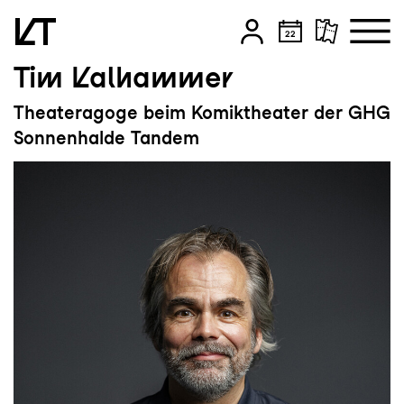
Tim Kalhammer
Zum Hauptinhalt springen
Theateragoge beim Komiktheater der GHG
Zum Footer springen
Sonnenhalde Tandem