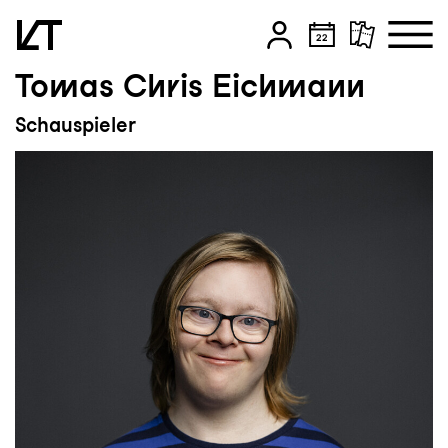
Tomas Chris Eichmann
Zum Hauptinhalt springen
Schauspieler
Zum Footer springen