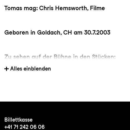
Tomas mag: Chris Hemsworth, Filme
Geboren in Goldach, CH am 30.7.2003
Zu sehen auf der Bühne in den Stücken:
- All inclusive (Komiktheater)
Alles einblenden
- WAS WIR WOLLEN (Komiktheater)
- ENTDECKEN / VERSTECKEN
(Komiktheater)
Die Vollversammlung – Komiktheater
Billettkasse
+41 71 242 06 06