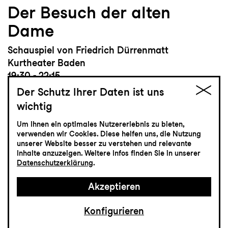
Der Besuch der alten
Dame
Schauspiel von Friedrich Dürrenmatt
Kurtheater Baden
19:30 - 22:15
Der Schutz Ihrer Daten ist uns
wichtig
Um Ihnen ein optimales Nutzererlebnis zu bieten,
verwenden wir Cookies. Diese helfen uns, die Nutzung
Schauspiel
unserer Website besser zu verstehen und relevante
Inhalte anzuzeigen. Weitere Infos finden Sie in unserer
8.4
Donnerstag
Datenschutzerklärung
.
Akzeptieren
Zum letzten Mal
Brassed Off - Mit Pauken
Konfigurieren