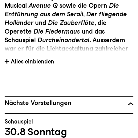
Musical
Avenue Q
sowie die Opern
Die
Entführung aus dem Serail
,
Der fliegende
Holländer
und
Die Zauberflöte
, die
Operette
Die Fledermaus
und das
Schauspiel
Durcheinandertal
. Ausserdem
war er für die Lichtgestaltung zahlreicher
Gastspiele innerhalb und ausserhalb der
Alles einblenden
Schweiz verantwortlich. Im Rahmen der
St.Galler Festspiele kreiert er jeweils das
Lichtkonzept für die Tanzproduktionen in
der Kathedrale.
Nächste Vorstellungen
Schauspiel
30.8
Sonntag