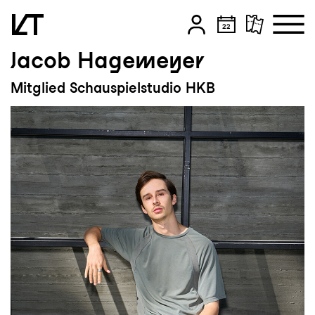
Jacob Hagemeyer
Zum Hauptinhalt springen
Mitglied Schauspielstudio HKB
Zum Footer springen