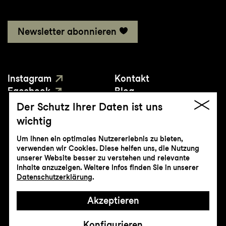
Newsletter abonnieren
Instagram
Kontakt
Facebook
Blog
YouTube
Presse
Der Schutz Ihrer Daten ist uns
wichtig
Um Ihnen ein optimales Nutzererlebnis zu bieten,
verwenden wir Cookies. Diese helfen uns, die Nutzung
unserer Website besser zu verstehen und relevante
Inhalte anzuzeigen. Weitere Infos finden Sie in unserer
© Genossenschaft Konzert und Theater
Datenschutzerklärung
.
St.Gallen
Akzeptieren
Impressum
Datenschutz
AGB
Intranet
Konfigurieren