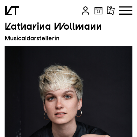
Katharina Wollmann
Zum Hauptinhalt springen
Musicaldarstellerin
Zum Footer springen