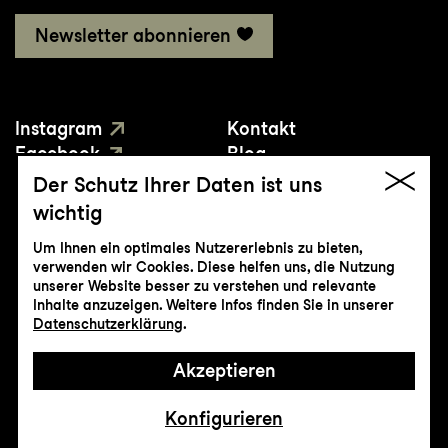
Newsletter abonnieren
Instagram
Kontakt
Facebook
Blog
YouTube
Presse
Der Schutz Ihrer Daten ist uns
wichtig
Um Ihnen ein optimales Nutzererlebnis zu bieten,
verwenden wir Cookies. Diese helfen uns, die Nutzung
unserer Website besser zu verstehen und relevante
Inhalte anzuzeigen. Weitere Infos finden Sie in unserer
© Genossenschaft Konzert und Theater
Datenschutzerklärung
.
St.Gallen
Akzeptieren
Impressum
Datenschutz
AGB
Intranet
Konfigurieren