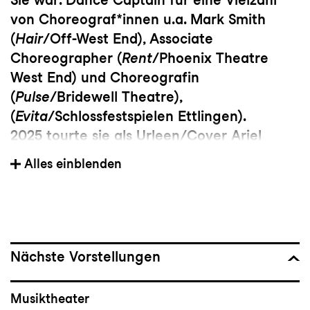
von Choreograf*innen u.a. Mark Smith
(
Hair
/Off-West End), Associate
Choreographer (
Rent
/Phoenix Theatre
West End) und Choreografin
(
Pulse
/Bridewell Theatre),
(
Evita
/Schlossfestspielen Ettlingen).
2025 tourte sie als Urleen/Cover Ariel
Moore (
Footloose
/European Tour), war
Alles einblenden
Onstage Swing (
Cabaret
/Oldenburgisches
Staatstheater) und ist aktuell als Tänzerin
am Staatstheater Cottbus zu sehen.
add. credits: Schmidts Tivoli, Deutscher
Musical Theaterpreis, Leicester Square
Nächste Vorstellungen
Theatre, European Championship Opening
Ceremony etc.
Musiktheater