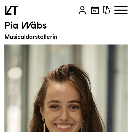
Pia Wäbs
Zum Hauptinhalt springen
Musicaldarstellerin
Zum Footer springen