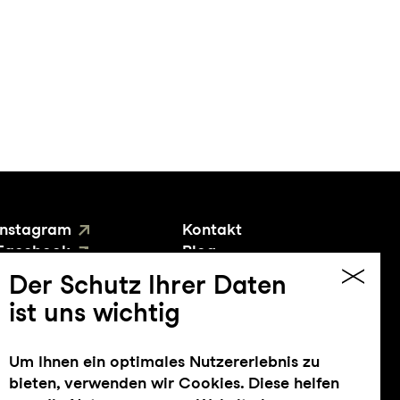
Instagram
Kontakt
Facebook
Blog
YouTube
Presse
Der Schutz Ihrer Daten
ist uns wichtig
Um Ihnen ein optimales Nutzererlebnis zu
bieten, verwenden wir Cookies. Diese helfen