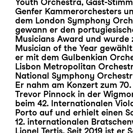
Youth Orchestra, Gast-Stimm
Genfer Kammerorchesters und
dem London Symphony Orche
gewann er den portugiesisc
Musicians Award und wurde
Musician of the Year gewählt. 
er mit dem Gulbenkian Orch
Lisbon Metropolitan Orches
National Symphony Orchestra 
Er nahm am Konzert zum 70.
Trevor Pinnock in der Wigmore
beim 42. Internationalen Viol
Porto auf und erhielt einen 
12. internationalen Bratsch
Lionel Tertis. Seit 2019 ist er 