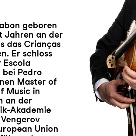
sabon geboren
t Jahren an der
s das Crianças
n. Er schloss
r Escola
 bei Pedro
inen Master of
f Music in
m an der
sik-Akademie
 Vengerov
European Union