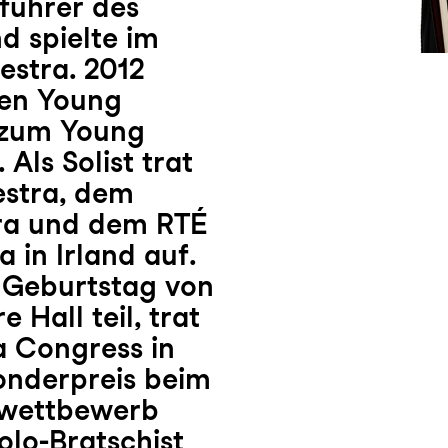
führer des
 spielte im
stra. 2012
hen Young
 zum Young
Als Solist trat
estra, dem
tra und dem RTÉ
in Irland auf.
 Geburtstag von
 Hall teil, trat
a Congress in
Sonderpreis beim
enwettbewerb
Solo-Bratschist