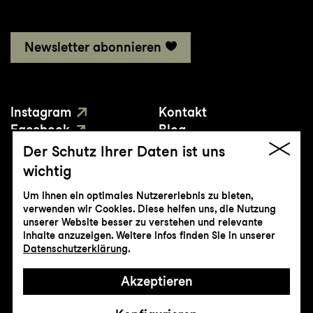
Newsletter abonnieren
Instagram
Kontakt
Facebook
Blog
YouTube
Presse
Der Schutz Ihrer Daten ist uns
wichtig
Um Ihnen ein optimales Nutzererlebnis zu bieten,
verwenden wir Cookies. Diese helfen uns, die Nutzung
unserer Website besser zu verstehen und relevante
Inhalte anzuzeigen. Weitere Infos finden Sie in unserer
© Genossenschaft Konzert und Theater
Datenschutzerklärung
.
St.Gallen
Akzeptieren
Impressum
Datenschutz
AGB
Intranet