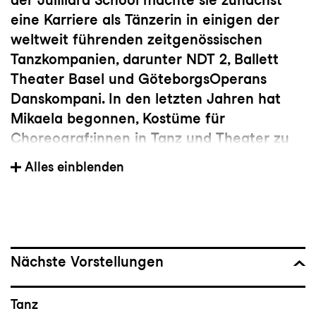
eine Karriere als Tänzerin in einigen der
weltweit führenden zeitgenössischen
Tanzkompanien, darunter NDT 2, Ballett
Theater Basel und GöteborgsOperans
Danskompani. In den letzten Jahren hat
Mikaela begonnen, Kostüme für
Choreograf:innen in Tanz und Theater zu
entwerfen. Besonders hervorzuheben sind
Alles einblenden
ihre Arbeiten für den international
gefeierten Choreografen Juliano Nunes
sowie für das Norwegische Nationalballett,
das Philadelphia Ballet, die Opera di Roma,
das Origen Dance Festival, V-Create,
Nächste Vorstellungen
Orsolina 28 und Switch der NDT Dancers.
Mikaela wurde 2017 mit dem Princess
Tanz
Grace Award im Bereich Tanz