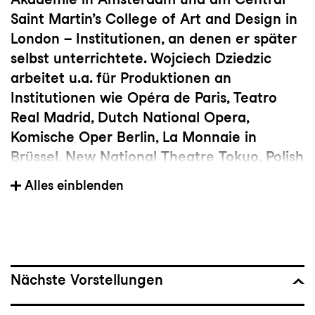
Saint Martin’s College of Art and Design in
London – Institutionen, an denen er später
selbst unterrichtete. Wojciech Dziedzic
arbeitet u.a. für Produktionen an
Institutionen wie Opéra de Paris, Teatro
Real Madrid, Dutch National Opera,
Komische Oper Berlin, La Monnaie in
Brüssel, New National Theatre Tokyo, Polish
National Opera, Oper Frankfurt,
Alles einblenden
Toneelgroep Amsterdam, Berliner
Ensemble, für die Washington National
Opera und das Festival Aix-enProvence.
Er arbeitete unter anderem mit den
Regisseur:innen wie Pierre Audi, Ivo van
Nächste Vorstellungen
Hove, Johan Simons, Katie Mitchell, Eline
Arbo und Mariusz Trelinski zusammen.