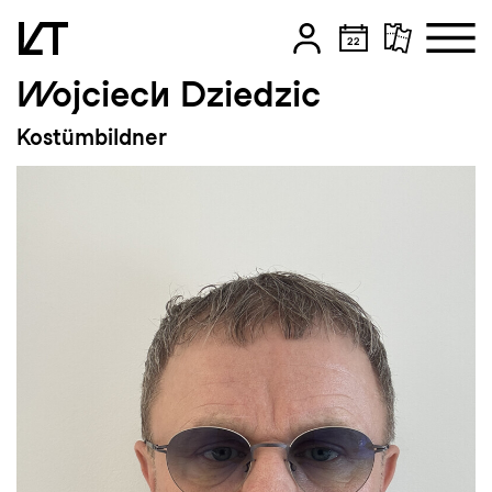
Wojciech Dziedzic
Zum Hauptinhalt springen
Kostümbildner
Zum Footer springen