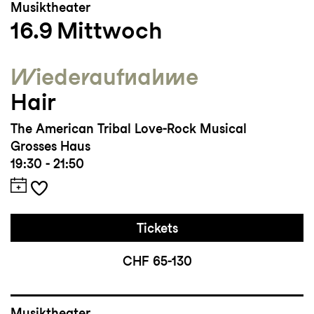
Musiktheater
Zuletzt entwarf er die Kostüme für
Angels
16.9
Mittwoch
in America
am International Theatre
Amsterdam (Regie Ivo van Hove) und
Wieder­aufnahme
Oedipus
am Studio 54 Broadway New York,
Hair
Wyndham Theatre London West End and
Stegi Onasis Athens (Regie Robert Icke).
The American Tribal Love-Rock Musical
Grosses Haus
19:30 - 21:50
Tickets
CHF 65-130
Musiktheater