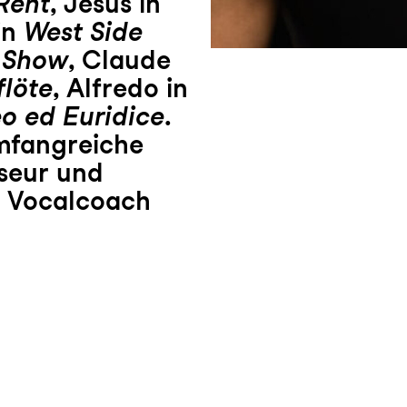
Rent
, Jesus in
in
West Side
 Show
, Claude
flöte
, Alfredo in
o ed Euridice
.
mfangreiche
seur und
ls Vocalcoach