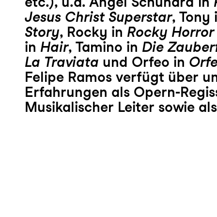
etc.), u.a. Angel Schunard in
Jesus Christ Superstar
, Tony 
Story
, Rocky in
Rocky Horror
in
Hair
, Tamino in
Die Zauber
La Traviata
und Orfeo in
Orfe
Felipe Ramos verfügt über u
Erfahrungen als Opern-Regis
Musikalischer Leiter sowie a