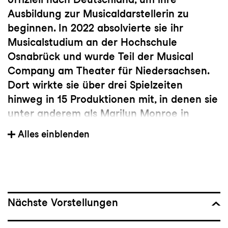
Ausbildung zur Musicaldarstellerin zu
beginnen. In 2022 absolvierte sie ihr
Musicalstudium an der Hochschule
Osnabrück und wurde Teil der Musical
Company am Theater für Niedersachsen.
Dort wirkte sie über drei Spielzeiten
hinweg in 15 Produktionen mit, in denen sie
unter anderem als Marilyn Monroe in
Goodbye Norma Jeane
, Janet in
The Rocky
Alles einblenden
Horror Show
, Klein-Erna in
Pinkelstadt
und
weiteren Rollen zu sehen war.
Nächste Vorstellungen