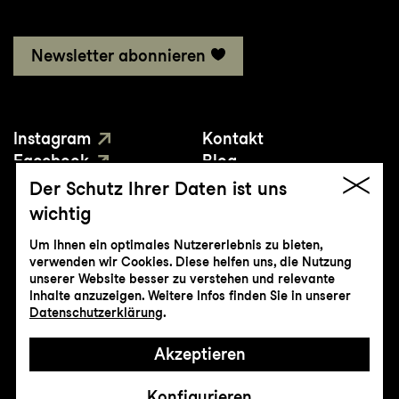
Newsletter abonnieren
Instagram
Kontakt
Facebook
Blog
YouTube
Presse
Der Schutz Ihrer Daten ist uns
wichtig
Um Ihnen ein optimales Nutzererlebnis zu bieten,
verwenden wir Cookies. Diese helfen uns, die Nutzung
unserer Website besser zu verstehen und relevante
Inhalte anzuzeigen. Weitere Infos finden Sie in unserer
© Genossenschaft Konzert und Theater
Datenschutzerklärung
.
St.Gallen
Akzeptieren
Impressum
Datenschutz
AGB
Intranet
Konfigurieren