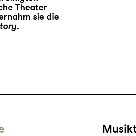
che Theater
bernahm sie die
tory
.
e
Musik