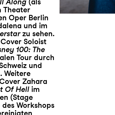
ll Along
(als
 Theater
n Oper Berlin
dalena und im
erstar
zu sehen.
 Cover Soloist
sney 100: The
nalen Tour durch
 Schweiz und
. Weitere
 Cover Zahara
t Of Hell
im
en (Stage
e des Workshops
reinigten