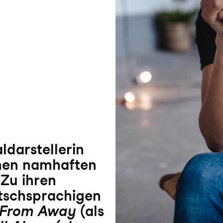
darstellerin
chen namhaften
Zu ihren
tschsprachigen
From Away
(als