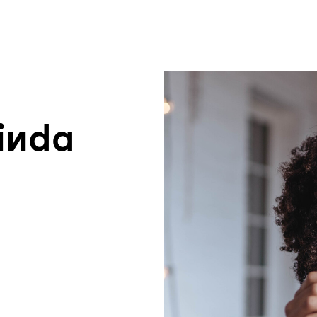
um Footer springen
inda