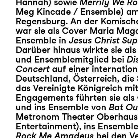
Hannah) sowie
Merrily We Ro
Meg Kincade / Ensemble) am
Regensburg. An der Komische
war sie als Cover Maria Mag
Ensemble in
Jesus Christ Sup
Darüber hinaus wirkte sie als
und Ensemblemitglied bei
Di
Concert
auf einer internatio
Deutschland, Österreich, die
das Vereinigte Königreich mit
Engagements führten sie als
und ins Ensemble von
Bat Ou
Metronom Theater Oberhaus
Entertainment), ins Ensembl
Rock Me Amadeus
bei den Ve