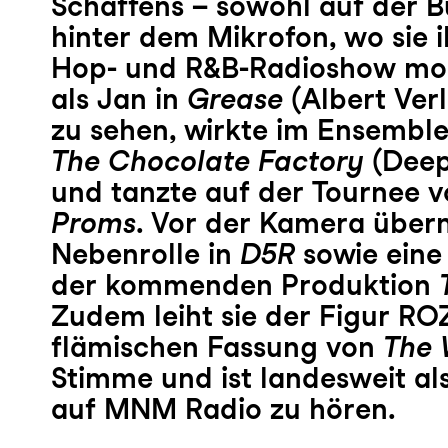
Schaffens – sowohl auf der B
hinter dem Mikrofon, wo sie i
Hop- und R&B-Radioshow mode
als Jan in
Grease
(Albert Ver
zu sehen, wirkte im Ensembl
The Chocolate Factory
(Deep
und tanzte auf der Tournee 
Proms
. Vor der Kamera über
Nebenrolle in
D5R
sowie eine 
der kommenden Produktion
Zudem leiht sie der Figur ROZ
flämischen Fassung von
The 
Stimme und ist landesweit al
auf MNM Radio zu hören.