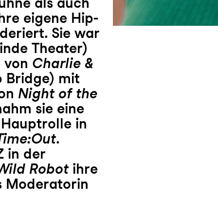
ühne als auch
hre eigene Hip-
riert. Sie war
linde Theater)
e von
Charlie &
 Bridge) mit
von
Night of the
nahm sie eine
Hauptrolle in
Time:Out
.
 in der
Wild Robot
ihre
s Moderatorin