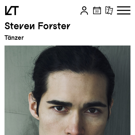
Steven Forster
Zum Hauptinhalt springen
Tänzer
Zum Footer springen