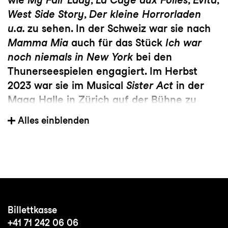
West Side Story
,
Der kleine Horrorladen
u.a.
zu sehen. In der Schweiz war sie nach
Mamma Mia
auch für das Stück
Ich war
noch niemals in New York
bei den
Thunerseespielen engagiert. Im Herbst
2023 war sie im Musical
Sister
Act
in der
Maag Halle in Zürich auf der Bühne zu
sehen.
Alles einblenden
Rachele arbeitet bereits seit 2014
international als Choreografin für Oper
und Operetten. Sie choreografierte u.a. für
das Musiktheater im Revier, die Theater in
Osnabrück und Heidelberg und die
Philharmonie Luxembourg. Ihre jüngsten
Billettkasse
Arbeiten führten sie ins Stadttheater
+41 71 242 06 06
Klagenfurt für
Der Vetter aus Dingsda
,