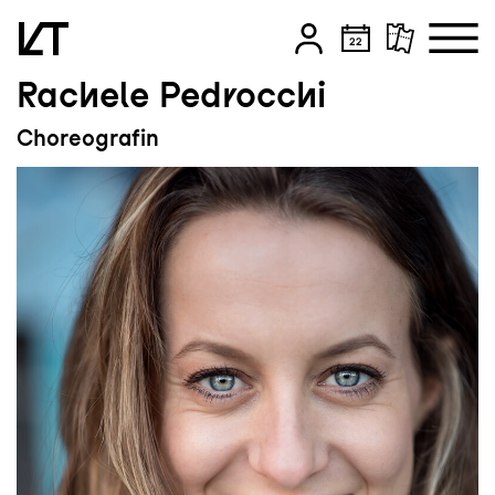
Rachele Pedrocchi
Zum Hauptinhalt springen
Choreografin
Zum Footer springen