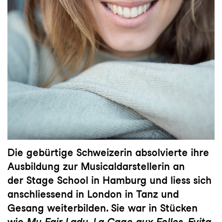
Die gebürtige Schweizerin absolvierte ihre
Ausbildung zur Musicaldarstellerin an
der Stage School in Hamburg und liess sich
anschliessend in London in Tanz und
Gesang weiterbilden. Sie war in Stücken
wie
My Fair Lady
,
La Cage aux Folles
,
Evita
,