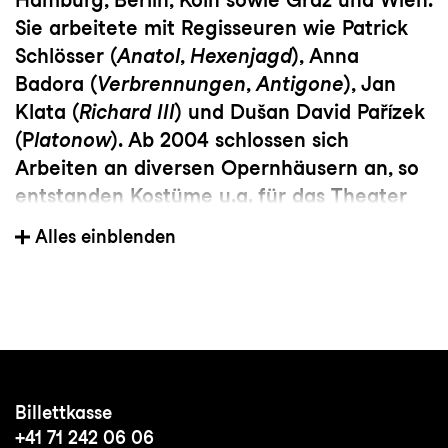
Sie arbeitete mit Regisseuren wie Patrick
Schlösser (
Anatol
,
Hexenjagd
), Anna
Badora (
Verbrennungen
,
Antigone
), Jan
Klata (
Richard III
) und Dušan David Pařízek
(P
latonow
). Ab 2004 schlossen sich
Arbeiten an diversen Opernhäusern an, so
entstanden Kostüme u.a. für das Theater
Basel, die St.Galler Festspiele, für die
Alles einblenden
Staatstheater in Kassel, Nürnberg und
Saarbrücken, das Aalto Theater Essen, die
Oper Göteborg und die
Domstufenfestspiele in Erfurt. Uta Meenen
stattete ab 2010 ausserdem
Musicalproduktionen und Operetten aus
Billettkasse
wie z.B.
Anatevka
,
Cabaret,
Die
+41 71 242 06 06
Csárdásfürstin
,
Evita
,
My Fair Lady
,