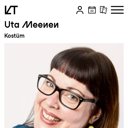
Uta Meenen
Zum Hauptinhalt springen
Kostüm
Zum Footer springen