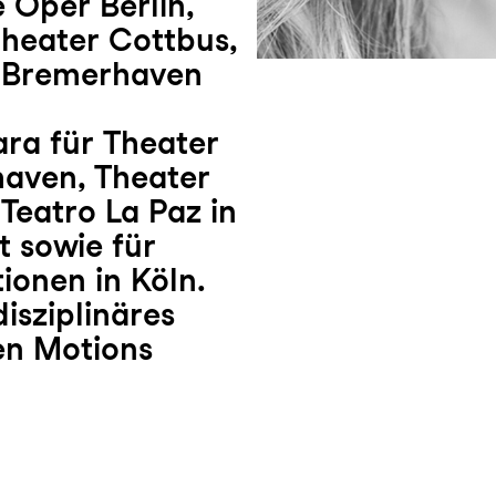
 Oper Berlin,
theater Cottbus,
r Bremerhaven
ara für Theater
aven, Theater
Teatro La Paz in
t sowie für
ionen in Köln.
disziplinäres
n Motions