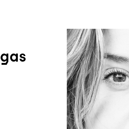
um Footer springen
igas