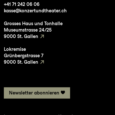
+41 71 242 06 06
Kunst des Tanzes einem breiteren Publikum
kasse@konzertundtheater.ch
näherzubringen. Heute arbeitet sie
hauptsächlich in der Schweiz (Tanz&Kunst
Grosses Haus und Tonhalle
Dance Company und Opernhaus Zürich), in
Museumstrasse 24/25
Deutschland (Tanztheater Erfurt) und in
9000 St. Gallen
den Niederlanden (Samhadi Dance
Lokremise
Company).
Grünbergstrasse 7
9000 St. Gallen
Newsletter abonnieren