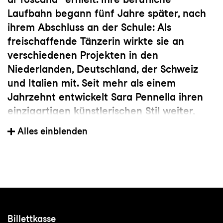
Laufbahn begann fünf Jahre später, nach
ihrem Abschluss an der Schule: Als
freischaffende Tänzerin wirkte sie an
verschiedenen Projekten in den
Niederlanden, Deutschland, der Schweiz
und Italien mit. Seit mehr als einem
Jahrzehnt entwickelt Sara Pennella ihren
einzigartigen künstlerischen Stil weiter,
indem sie von verschiedenen
Alles einblenden
Choreografen (Vraja Sundari Keilman,
Remus Sucheana, Lars Schreiben) auf der
ganzen Welt lernt und mit ihnen
zusammenarbeitet. Sara teilt ihre
umfangreiche Erfahrung gerne durch
Unterricht und Vorträge bei Festivals und
Billettkasse
Projekten, die darauf abzielen, die hohe