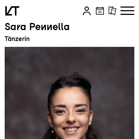
Sara Pennella
Zum Hauptinhalt springen
Tänzerin
Zum Footer springen