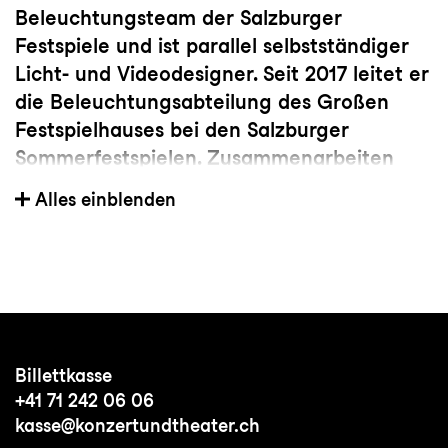
Beleuchtungsteam der Salzburger
Festspiele und ist parallel selbstständiger
Licht- und Videodesigner. Seit 2017 leitet er
die Beleuchtungsabteilung des Großen
Festspielhauses bei den Salzburger
Sommerfestspielen. Zusammenarbeiten
verbinden ihn mit Regisseuren wie Marcos
Alles einblenden
Darbyshire, Ilaria Lanzino, Ludger Engels,
Felix Hafner oder Josef Maria Krasanovsky
sowie mit den Ausstatter:innen Martin
Hickmann, Lisa Horvath, Jenny Schleif,
Vanessa Rust und Annemarie Bulla.
Billettkasse
+41 71 242 06 06
kasse@konzertundtheater.ch