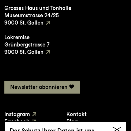
Grosses Haus und Tonhalle
Museumstrasse 24/25
9000 St. Gallen
Lokremise
Grünbergstrasse 7
9000 St. Gallen
Newsletter abonnieren
Instagram
Kontakt
Facebook
Blog
YouTube
Presse
Der Schutz Ihrer Daten ist uns