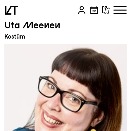
Uta Meenen
Zum Hauptinhalt springen
Kostüm
Zum Footer springen