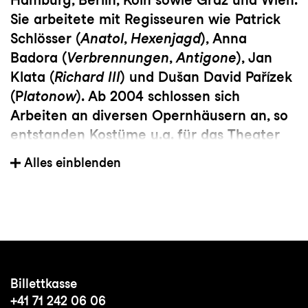
Sie arbeitete mit Regisseuren wie Patrick
Schlösser (
Anatol
,
Hexenjagd
), Anna
Badora (
Verbrennungen
,
Antigone
), Jan
Klata (
Richard III
) und Dušan David Pařízek
(P
latonow
). Ab 2004 schlossen sich
Arbeiten an diversen Opernhäusern an, so
entstanden Kostüme u.a. für das Theater
Basel, die St.Galler Festspiele, für die
Alles einblenden
Staatstheater in Kassel, Nürnberg und
Saarbrücken, das Aalto Theater Essen, die
Oper Göteborg und die
Domstufenfestspiele in Erfurt. Uta Meenen
stattete ab 2010 ausserdem
Musicalproduktionen und Operetten aus
Billettkasse
wie z.B.
Anatevka
,
Cabaret,
Die
+41 71 242 06 06
Csárdásfürstin
,
Evita
,
My Fair Lady
,