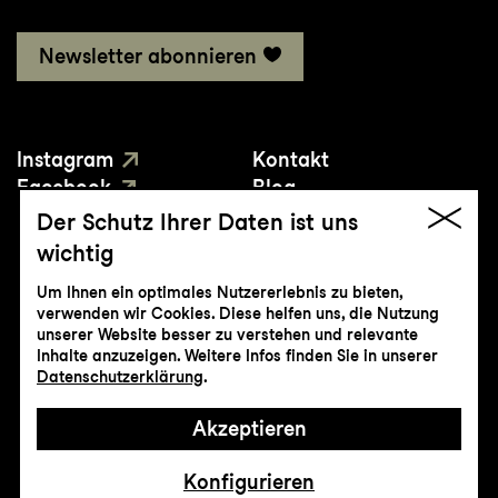
Newsletter abonnieren
Instagram
Kontakt
Facebook
Blog
YouTube
Presse
Der Schutz Ihrer Daten ist uns
wichtig
Um Ihnen ein optimales Nutzererlebnis zu bieten,
verwenden wir Cookies. Diese helfen uns, die Nutzung
unserer Website besser zu verstehen und relevante
Inhalte anzuzeigen. Weitere Infos finden Sie in unserer
© Genossenschaft Konzert und Theater
Datenschutzerklärung
.
St.Gallen
Akzeptieren
Impressum
Datenschutz
AGB
Intranet
Konfigurieren