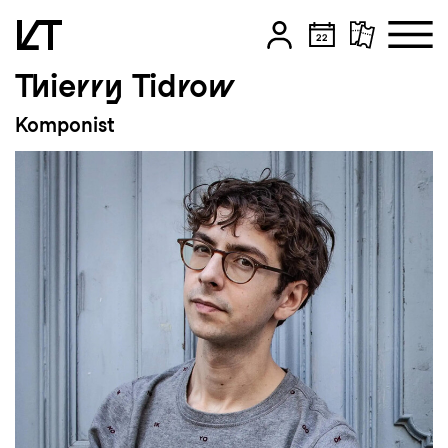
Thierry Tidrow
Zum Hauptinhalt springen
Komponist
Zum Footer springen