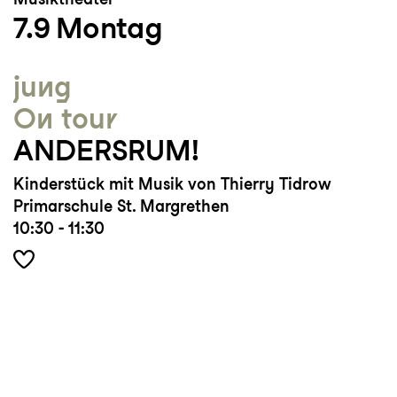
7.9
Montag
Music Biennale Zagreb.
Für Kinder und Jugendliche schrieb er die
Opern
Nils Karlsson-Däumling
(Deutsche
jung
Oper am Rhein 2018),
Persona
(Oper
On tour
Dortmund 2020
)
und
Kirsas Musik
(Oper
ANDERSRUM!
Dortmund 2020).
Kinderstück mit Musik von Thierry Tidrow
https://www.thierrytidrow.com
Primarschule St. Margrethen
10:30 - 11:30