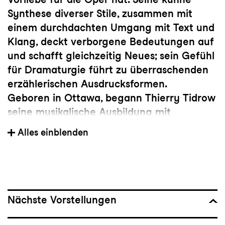
Synthese diverser Stile, zusammen mit
einem durchdachten Umgang mit Text und
Klang, deckt verborgene Bedeutungen auf
und schafft gleichzeitig Neues; sein Gefühl
für Dramaturgie führt zu überraschenden
erzählerischen Ausdrucksformen.
Geboren in Ottawa, begann Thierry Tidrow
seine musikalische Ausbildung mit
Chormusik, später studierte er Komposition
Alles einblenden
und Barockgesang an der McGill University
in Montréal. Als Stipendiat der Fondation
Ricard und der Canada Arts Council
absolvierte er 2011mit Erfolg seinen
Masterstudiengang am Conservatorium
Nächste Vorstellungen
van Amsterdam bei Richard Ayres und
schloss 2013 sein Weiterbildungsstudium